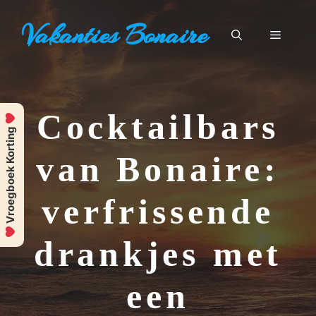
Ga
Vakanties Bonaire
naar
Menu
de
inhoud
Cocktailbars
Vroegboek Korting
van Bonaire:
verfrissende
drankjes met
een