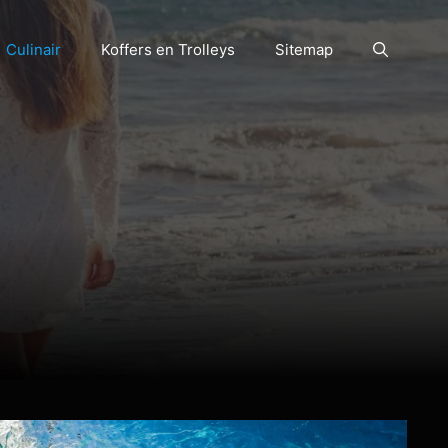
Culinair
Koffers en Trolleys
Sitemap