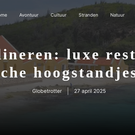
ome
Avontuur
Cultuur
Stranden
Natuur
ineren: luxe res
che hoogstandje
Globetrotter
27 april 2025