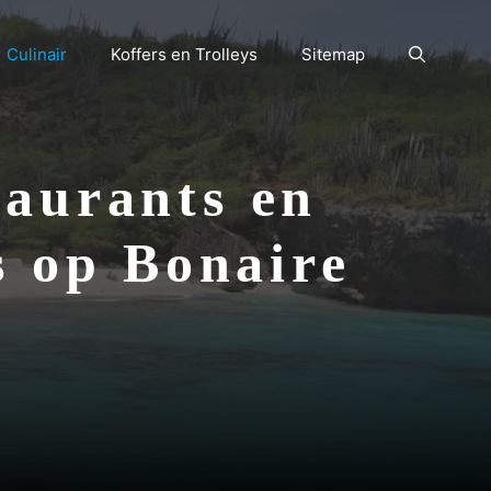
Culinair
Koffers en Trolleys
Sitemap
taurants en
s op Bonaire