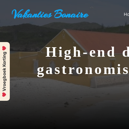
Ga
Vakanties Bonaire
naar
H
de
inhoud
High-end d
Vroegboek Korting
gastronomis