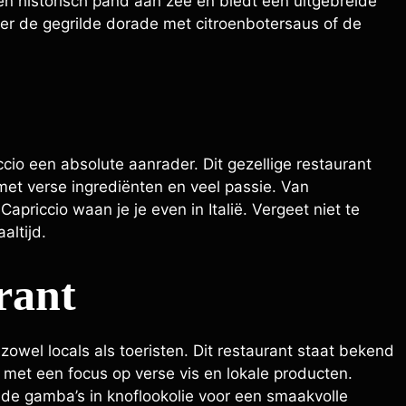
en historisch pand aan zee en biedt een uitgebreide
ker de gegrilde dorade met citroenbotersaus of de
ccio een absolute aanrader. Dit gezellige restaurant
met verse ingrediënten en veel passie. Van
Capriccio waan je je even in Italië. Vergeet niet te
altijd.
rant
zowel locals als toeristen. Dit restaurant staat bekend
, met een focus op verse vis en lokale producten.
 de gamba’s in knoflookolie voor een smaakvolle