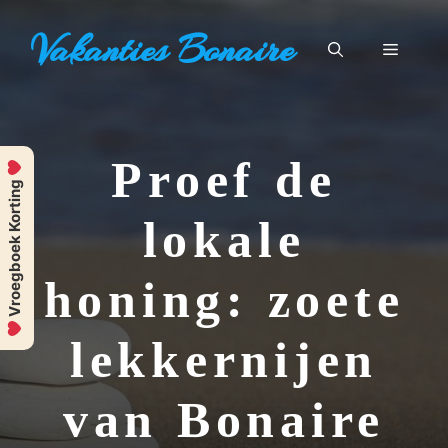
Ga
Vakanties Bonaire
naar
Menu
de
inhoud
Proef de
Vroegboek Korting
lokale
honing: zoete
lekkernijen
van Bonaire