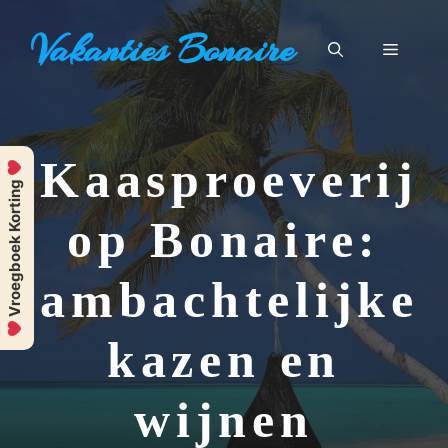
Ga
Vakanties Bonaire
naar
Menu
de
inhoud
Kaasproeverij
Vroegboek Korting
op Bonaire:
ambachtelijke
kazen en
wijnen