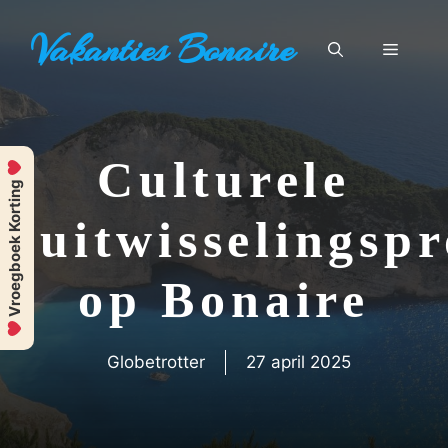
Ga
Vakanties Bonaire
naar
Menu
de
inhoud
Culturele
Vroegboek Korting
uitwisselingsp
op Bonaire
Globetrotter
27 april 2025