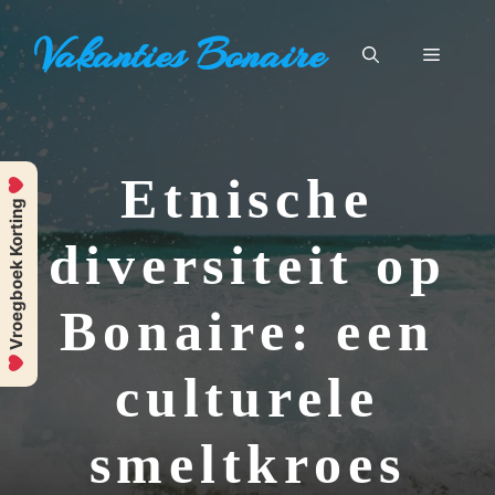
Ga
Vakanties Bonaire
naar
Menu
de
inhoud
Etnische
Vroegboek Korting
diversiteit op
Bonaire: een
culturele
smeltkroes