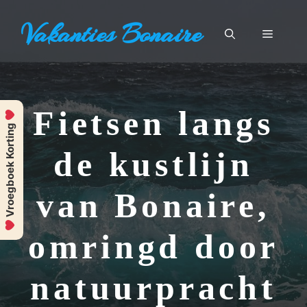
Ga
Vakanties Bonaire
naar
Menu
de
inhoud
Fietsen langs
Vroegboek Korting
de kustlijn
van Bonaire,
omringd door
natuurpracht