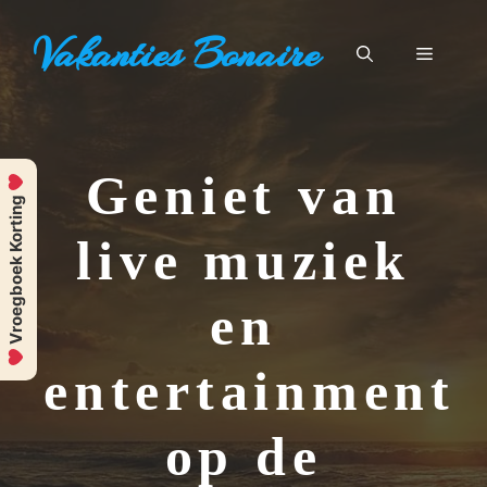
Ga
Vakanties Bonaire
naar
Menu
de
inhoud
Geniet van
Vroegboek Korting
live muziek
en
entertainment
op de