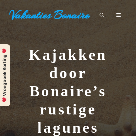
Ga
Vakanties Bonaire
naar
Menu
de
inhoud
Kajakken
Vroegboek Korting
door
Bonaire’s
rustige
lagunes