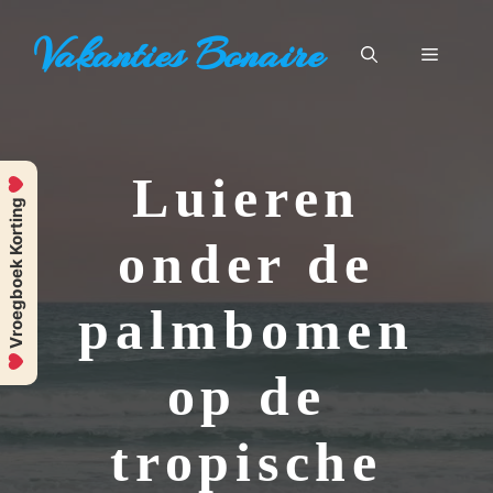
Ga
Vakanties Bonaire
naar
Menu
de
inhoud
Luieren
Vroegboek Korting
onder de
palmbomen
op de
tropische