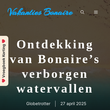
Ga
Vakanties Bonaire
naar
Menu
de
inhoud
Ontdekking
Vroegboek Korting
van Bonaire’s
verborgen
watervallen
Globetrotter
27 april 2025