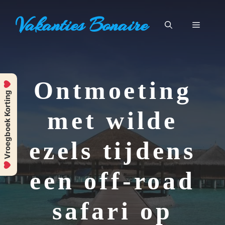
Ga
Vakanties Bonaire
naar
Menu
de
inhoud
Ontmoeting
Vroegboek Korting
met wilde
ezels tijdens
een off-road
safari op