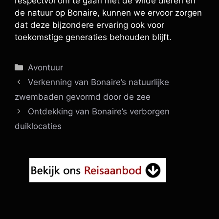
respectvol om te gaan met de wilde dieren en
de natuur op Bonaire, kunnen we ervoor zorgen
dat deze bijzondere ervaring ook voor
toekomstige generaties behouden blijft.
Categorieën
Avontuur
Verkenning van Bonaire’s natuurlijke
zwembaden gevormd door de zee
Ontdekking van Bonaire’s verborgen
duiklocaties