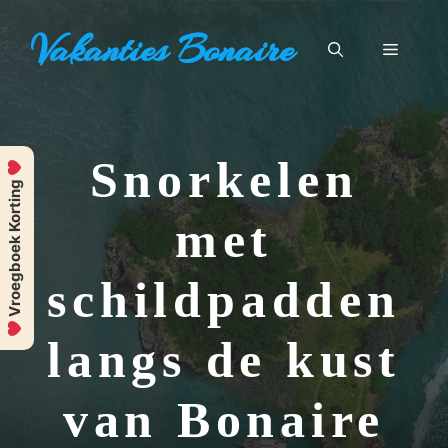
Ga
Vakanties Bonaire
naar
Menu
de
inhoud
Snorkelen
Vroegboek Korting
met
schildpadden
langs de kust
van Bonaire