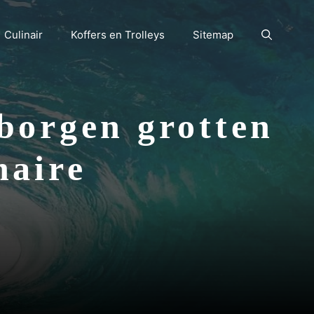
Culinair
Koffers en Trolleys
Sitemap
borgen grotten
naire