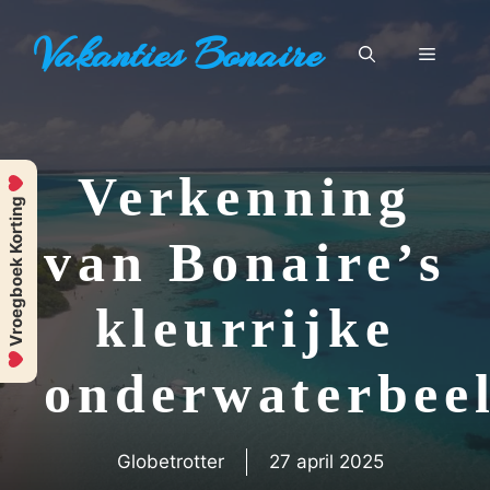
Ga
Vakanties Bonaire
naar
Menu
de
inhoud
Verkenning
Vroegboek Korting
van Bonaire’s
kleurrijke
onderwaterbee
Globetrotter
27 april 2025