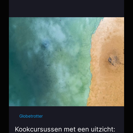
Globetrotter
Kookcursussen met een uitzicht: