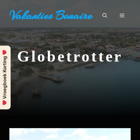
Ga
Vakanties Bonaire
naar
Menu
de
inhoud
Globetrotter
Vroegboek Korting