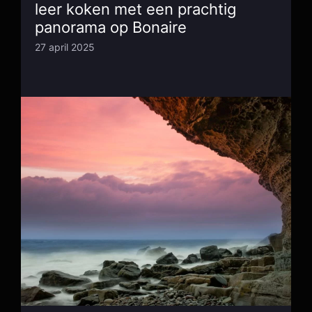
leer koken met een prachtig
panorama op Bonaire
27 april 2025