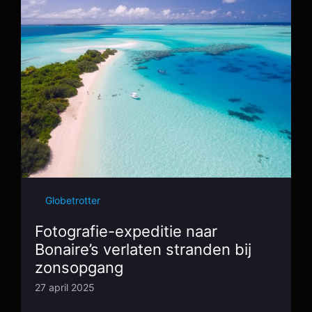
Globetrotter
Fotografie-expeditie naar
Bonaire’s verlaten stranden bij
zonsopgang
27 april 2025