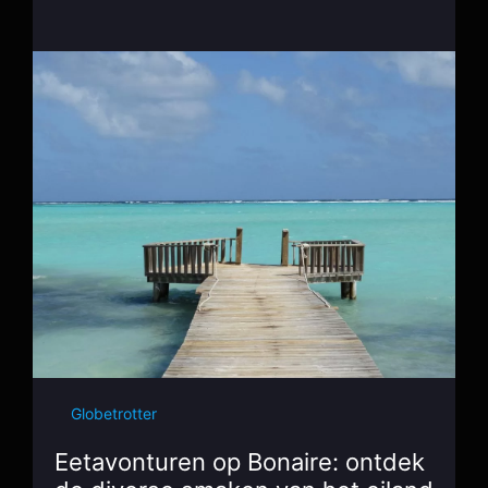
Globetrotter
Eetavonturen op Bonaire: ontdek