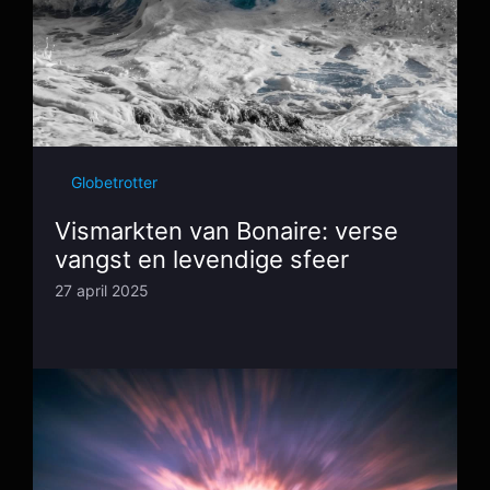
Globetrotter
Vismarkten van Bonaire: verse
vangst en levendige sfeer
27 april 2025