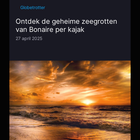
Globetrotter
Ontdek de geheime zeegrotten
van Bonaire per kajak
27 april 2025