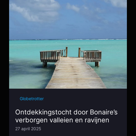
Globetrotter
Ontdekkingstocht door Bonaire’s
verborgen valleien en ravijnen
27 april 2025