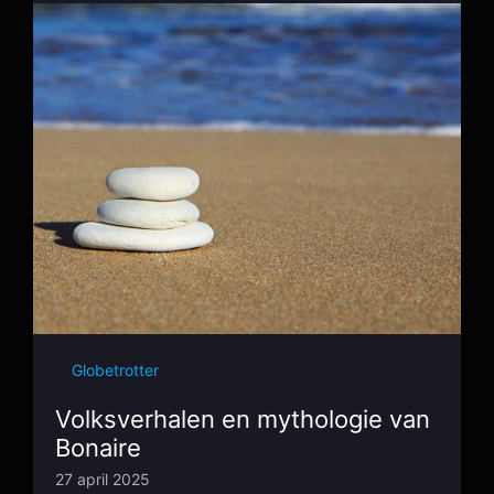
Globetrotter
Volksverhalen en mythologie van
Bonaire
27 april 2025