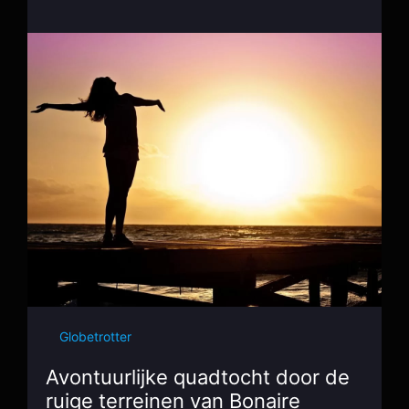
Globetrotter
Avontuurlijke quadtocht door de
ruige terreinen van Bonaire