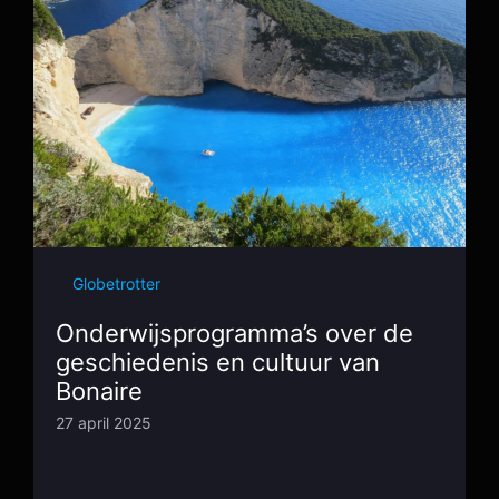
Globetrotter
Onderwijsprogramma’s over de
geschiedenis en cultuur van
Bonaire
27 april 2025