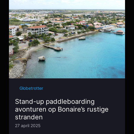
Globetrotter
Stand-up paddleboarding
avonturen op Bonaire’s rustige
stranden
27 april 2025